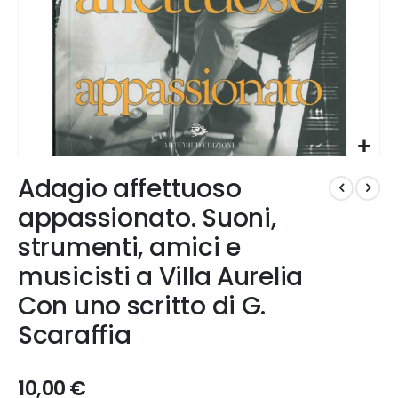
Vai
Adagio affettuoso
all'inizio
della
appassionato. Suoni,
galleria
strumenti, amici e
di
immagini
musicisti a Villa Aurelia
Con uno scritto di G.
Scaraffia
10,00 €