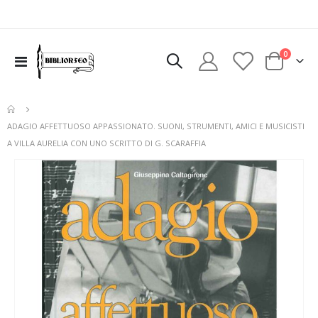
elementi
0
Toggle
Cart
Nav
ADAGIO AFFETTUOSO APPASSIONATO. SUONI, STRUMENTI, AMICI E MUSICISTI
A VILLA AURELIA CON UNO SCRITTO DI G. SCARAFFIA
Vai
alla
fine
della
galleria
di
immagini