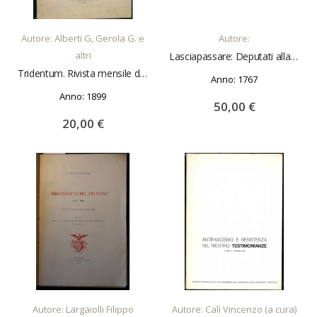
AGGIUNGI AL CARRELLO
AGGIUNGI AL CARRELLO
Autore: Alberti G, Gerola G. e
Autore:
altri
Lasciapassare: Deputati alla sanità del vicariato di Brentonico uno dè quattro vicariati
Tridentum. Rivista mensile di studi scientifici. Annata II. Fascicolo II.III. Marzo-Aprile 1899.
Anno: 1767
Anno: 1899
50,00 €
20,00 €
AGGIUNGI AL CARRELLO
AGGIUNGI AL CARRELLO
Autore: Largaiolli Filippo
Autore: Calì Vincenzo (a cura)