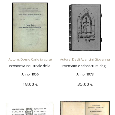
AGGIUNGI AL CARRELLO
AGGIUNGI AL CARRELLO
Autore: Doglio Carlo (a cura)
Autore: Degli Avancini Giovanna
L'economia industriale della Regione Trentino-Alto Adige. Indagine diretta dal Prof. Umberto Toschi. Parte prima, Fascicolo 5. I "Tempi d'ozio" come incentivo di attività industriali.
Inventario e schedatura degli edifici storici di via Tomaso Maier e dei palazzi Hippoliti e Gramatica in Pergine Valsugana. Parte III. In Studi Trentini di Scienze Storiche. LVII 1978. N. 1-2
Anno: 1956
Anno: 1978
18,00 €
35,00 €