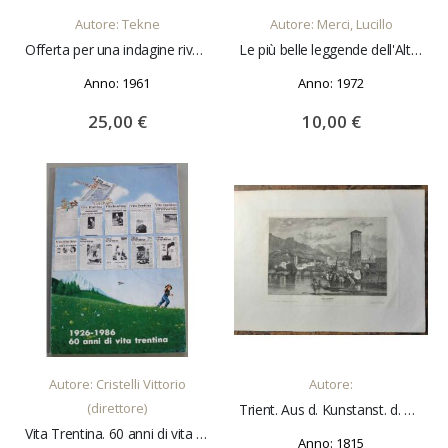
Autore: Tekne
Autore: Merci, Lucillo
Offerta per una indagine rivolta alla ricerca della dislocazione più idonea di zone e nuclei di interesse industriale nella Regione Trentino-Alto Adige
Le più belle leggende dell'Alto Adige. Storia, folclore, tradizioni, credenze, riti e costumanze popolari
Anno: 1961
Anno: 1972
25,00 €
10,00 €
AGGIUNGI AL CARRELLO
AGGIUNGI AL CARRELLO
Autore: Cristelli Vittorio
Autore:
(direttore)
Trient. Aus d. Kunstanst. d. Bibliogr. Inst. in Hildbh.
Vita Trentina. 60 anni di vita trentina 1926-1986. Numero speciale commemorativo
Anno: 1815