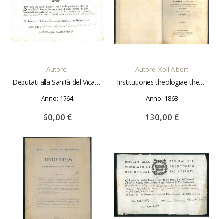
AGGIUNGI AL CARRELLO
AGGIUNGI AL CARRELLO
Autore:
Autore: Koll Albert
Deputati alla Sanità del Vicariato di Brentonico uno dè quattro Vicariati. Si parte da questo luogo (per l'Iddio grazia,) e dell'intercessor S. Rocco, libero, e sano d'ogni sospetto di Mal Contagioso per andar a...
Institutiones theologiae theoreticae seu dogmatico-polemicae concinnate a reverendissimo P. Alberto a Bulsano. Editio quarta.
Anno: 1764
Anno: 1868
60,00 €
130,00 €