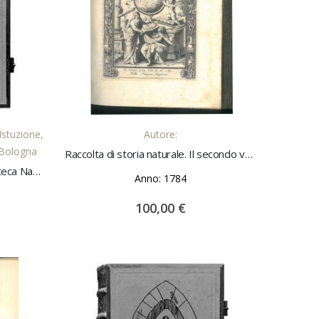
LO
AGGIUNGI AL CARRELLO
Istuzione,
Autore:
i Bologna
Raccolta di storia naturale. Il secondo volume di sette.
Vent'anni di lavoro per la Pinacoteca Nazionale di Bologna introduzione di C. Gnudi
Anno: 1784
100,00 €