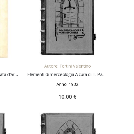
LO
AGGIUNGI AL CARRELLO
Autore: Fortini Valentino
Emporium. Rivista mensile illustrata d'arte e di cultura 1933 vol. 77 e 78, 1933, annata completa
Elementi di merceologia A cura di T. Pavolini
Anno: 1932
10,00 €