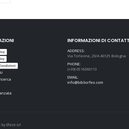
AZIONI
INFORMAZIONI DI CONTAT
ADDRESS:
licy
Via Torleone, 20/A 40125 Bologna
icy
PHONE:
Condizioni
(+39) 0516360113
si
EMAIL:
ricerca
info@bibliorfeo.com
vanzata
t by
Efesti srl