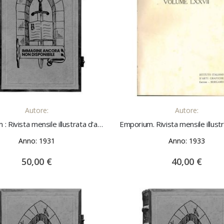
AGGIUNGI AL CARRELLO
AGGIUNGI AL CARREL
Autore:
Autore:
Emporium : Rivista mensile illustrata d'arte e coltura 1931 vol. 73 e 74, annata completa
Anno: 1931
Anno: 1933
50,00 €
40,00 €