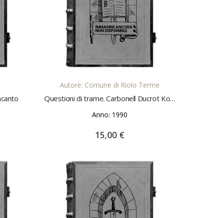
LO
AGGIUNGI AL CARRELLO
Autore: Comune di Riolo Terme
incanto
Questioni di trame. Carbonell Ducrot Kowaliska Marconato Saggi di A. Lajoix M. Quesada E. Longo e altri
Anno: 1990
15,00 €