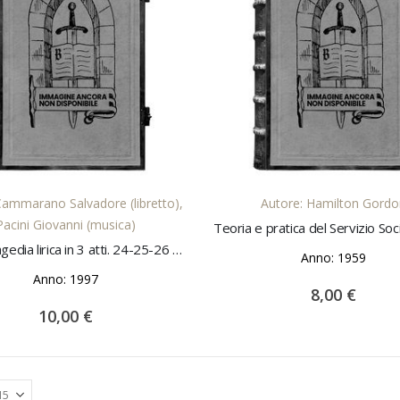
AGGIUNGI AL CARRELLO
AGGIUNGI AL CARREL
Cammarano Salvadore (libretto),
Autore: Hamilton Gord
Pacini Giovanni (musica)
Saffo. Tragedia lirica in 3 atti. 24-25-26 nov 1997 Stagione lirica 1997-1998
Anno: 1959
Anno: 1997
8,00 €
10,00 €