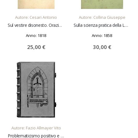
AGGIUNGI AL CARRELLO
AGGIUNGI AL CARRELLO
Autore: Cesari Antonio
Autore: Collina Giuseppe
Sul vestire disonesto. Orazione dell'Abate Antonio Cesari Veronese
Sulla scienza pratica della Laostenia ovvero sulla scoperta della reale e fondamentale costituzione delle civili società; sulla decadenza della civiltà europea; e sull'unico mezzo della sua salvezza e rigenerazione. Programma ragionato
Anno: 1818
Anno: 1858
25,00 €
30,00 €
AGGIUNGI AL CARRELLO
Autore: Fazio Allmayer Vito
Problematicismo positivo e negativo Estratto dal "Giornale Critico della filosofia Italiana"