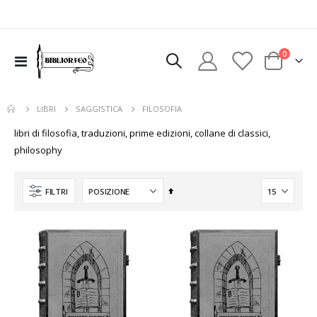
elementi
0
Toggle
Cart
Nav
FILOSOFIA
LIBRI
SAGGISTICA
libri di filosofia, traduzioni, prime edizioni, collane di classici,
philosophy
Imposta
FILTRI
la
direzione
decrescente