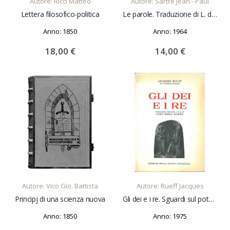
Autore: Ricci Matteo
Autore: Sartre Jean - Paul
Lettera filosofico-politica
Le parole. Traduzione di L. de Nardis
Anno: 1850
Anno: 1964
18,00 €
14,00 €
AGGIUNGI AL CARRELLO
AGGIUNGI AL CARRELLO
Autore: Vico Gio. Battista
Autore: Rueff Jacques
Principj di una scienza nuova
Gli dei e i re. Sguardi sul potere creatore Introduzione, traduzione e note di G. Zerilli Marimò
Anno: 1850
Anno: 1975