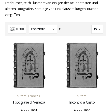
Fotobücher, reich illustriert von einigen der bekanntesten und
älteren Fotografen. Kataloge von Einzelausstellungen. Bücher
vergriffen.
Imposta
FILTRI
la
direzione
decrescente
AGGIUNGI AL CARRELLO
AGGIUNGI AL CARRELLO
Autore: Franco G
Autore:
Fotografie di Venezia
Incontro a Cristo
Anno: 1961
Anno: 1960