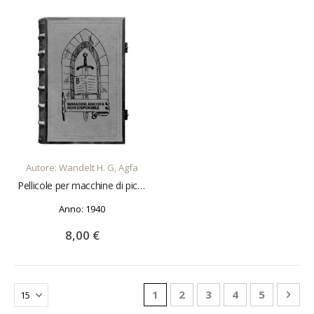
AGGIUNGI AL CARRELLO
Autore: Wandelt H. G, Agfa
Pellicole per macchine di piccolo formato
Anno: 1940
8,00 €
Pagina
Attualmente stai leggendo la 
Pagina
Pagina
Pagina
Pagina
Pagi
Succ
1
2
3
4
5