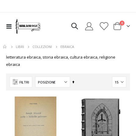
elementi
0
Toggle
Cart
Nav
EBRAICA
LIBRI
COLLEZIONI
letteratura ebraica, storia ebraica, cultura ebraica, religione
ebraica
Imposta
FILTRI
la
direzione
decrescente