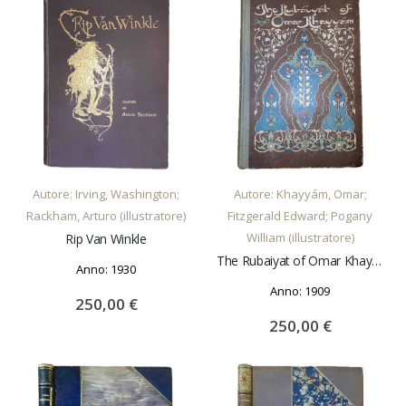
AGGIUNGI AL CARRELLO
AGGIUNGI AL CARRELLO
Autore: Irving, Washington;
Autore: Khayyám, Omar;
Rackham, Arturo (illustratore)
Fitzgerald Edward; Pogany
William (illustratore)
Rip Van Winkle
The Rubaiyat of Omar Khayyam
Anno: 1930
Anno: 1909
250,00 €
250,00 €