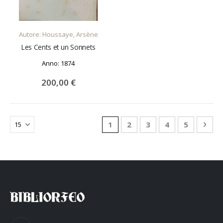
AGGIUNGI AL CARRELLO
Autore: Houssaye, Arsène
Les Cents et un Sonnets
Anno: 1874
200,00 €
Pagina
Attualmente stai leggendo la 
Pagina
Pagina
Pagina
Pagina
Pagi
Succ
1
2
3
4
5