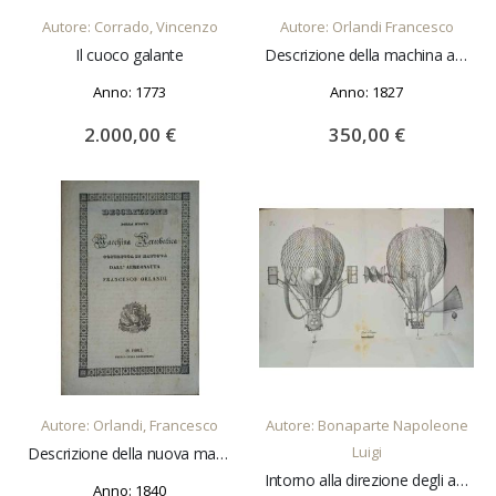
Autore: Corrado, Vincenzo
Autore: Orlandi Francesco
Il cuoco galante
Descrizione della machina aereobatica costruita da Francesco Orlandi di Bologna con cui ha già eseguiti varj esperimenti.
Anno: 1773
Anno: 1827
2.000,00 €
350,00 €
AGGIUNGI AL CARRELLO
AGGIUNGI AL CARRELLO
Autore: Orlandi, Francesco
Autore: Bonaparte Napoleone
Luigi
Descrizione della nuova macchina aereobatica costrutta in Mantova dall'aereonauta Francesco Orlandi
Intorno alla direzione degli aerostati seconda lettera al prof. Giuseppe Gazzeri. Estratto dall'Antologia n.° 93, settembre 1828
Anno: 1840