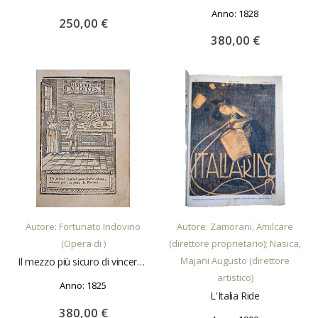
Anno: 1828
250,00 €
380,00 €
AGGIUNGI AL CARRELLO
AGGIUNGI AL CARRELLO
Autore: Fortunato Indovino
Autore: Zamorani, Amilcare
(Opera di )
(direttore proprietario); Nasica,
Majani Augusto (direttore
Il mezzo più sicuro di vincere all'estrazione de lotti. Ossia nuova lista generale che contiene quasi tutte le Voci delle cose Popolaresche appartenenti
artistico)
Anno: 1825
L'Italia Ride
380,00 €