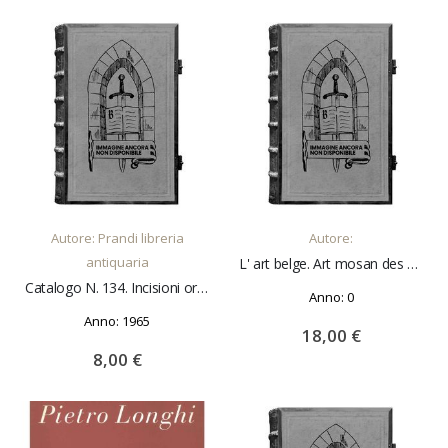
AGGIUNGI AL CARRELLO
AGGIUNGI AL CARRELLO
Autore: Prandi libreria
Autore:
antiquaria
L' art belge. Art mosan des XI° et XII° siècle
Catalogo N. 134. Incisioni originali italiane e straniere dell'800 e moderne. Acquerelli e disegni Introduzione di O. Patani
Anno: 0
Anno: 1965
18,00 €
8,00 €