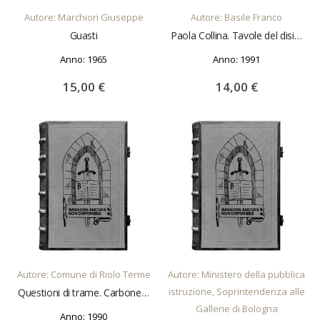
Autore: Marchiori Giuseppe
Autore: Basile Franco
Guasti
Paola Collina. Tavole del disincanto
Anno: 1965
Anno: 1991
15,00 €
14,00 €
AGGIUNGI AL CARRELLO
AGGIUNGI AL CARRELLO
Autore: Comune di Riolo Terme
Autore: Ministero della pubblica
istruzione, Soprintendenza alle
Questioni di trame. Carbonell Ducrot Kowaliska Marconato Saggi di A. Lajoix M. Quesada E. Longo e altri
Gallerie di Bologna
Anno: 1990