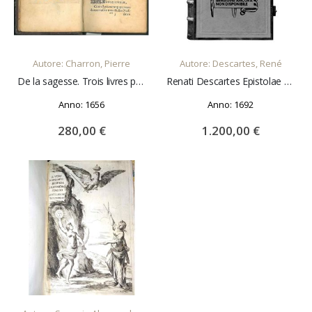
AGGIUNGI AL CARRELLO
AGGIUNGI AL CARRELLO
Autore: Charron, Pierre
Autore: Descartes, René
De la sagesse. Trois livres par Pierre Charron... suivant la vraye copie de Bordeaux
Renati Descartes Epistolae omnes, partim ab auctore Latino sermone conscriptae, partim cum responsis doctorum virorum ex Gallico translatae: in quibus omnis generis quaestiones philosophicae tractantur & explicantur plurimae difficultates quae in reliqui
Anno: 1656
Anno: 1692
280,00 €
1.200,00 €
AGGIUNGI AL CARRELLO