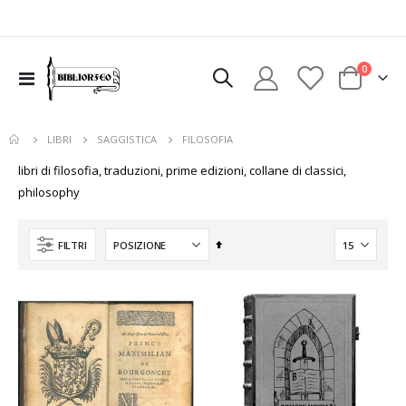
elementi
0
uovi
Toggle
Cart
Nav
sto
colo
FILOSOFIA
LIBRI
SAGGISTICA
libri di filosofia, traduzioni, prime edizioni, collane di classici,
philosophy
Imposta
FILTRI
la
direzione
decrescente