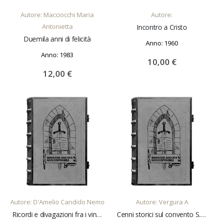
Autore: Macciocchi Maria
Autore:
Antonietta
Incontro a Cristo
Duemila anni di felicità
Anno: 1960
Anno: 1983
10,00 €
12,00 €
AGGIUNGI AL CARRELLO
AGGIUNGI AL CARRELLO
Autore: D'Amelio Candido Nemo
Autore: Vergura A
Ricordi e divagazioni fra i vini del Sannio Presentazione di R. Costanzo
Cenni storici sul convento S. Maria delle grazie in S. Giovanni Rotondo Il "Fraticello" echi da S. Giovanni Rotondo. Anno III- N° 4 ediz. spec