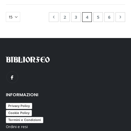
Pagina
Pagina
Precedente
Pagina
Pagina
Attualmente stai le
Pagina
Pagina
Pagi
Succ
2
3
4
5
6
INFORMAZIONI
Privacy Policy
Cookie Policy
Termini e Condizioni
Ordini e resi