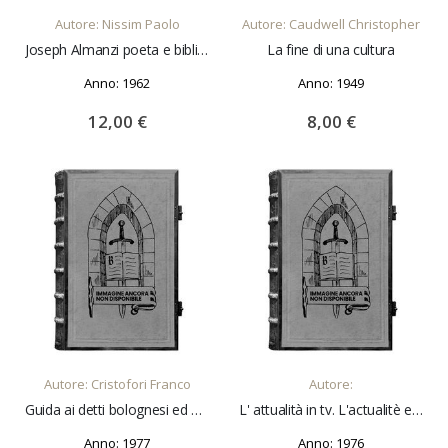
Autore: Nissim Paolo
Autore: Caudwell Christopher
Joseph Almanzi poeta e bibliofilo padovano. Estratto da "scritti in memoria di Federico Luzzatto
La fine di una cultura
Anno: 1962
Anno: 1949
12,00 €
8,00 €
AGGIUNGI AL CARRELLO
AGGIUNGI AL CARRELLO
Autore: Cristofori Franco
Autore:
Guida ai detti bolognesi ed emiliani
L' attualità in tv. L'actualitè en tv. News and current events on tv. Vol. 1° relazioni introduttive. Vol. 2° Interventi
Anno: 1977
Anno: 1976