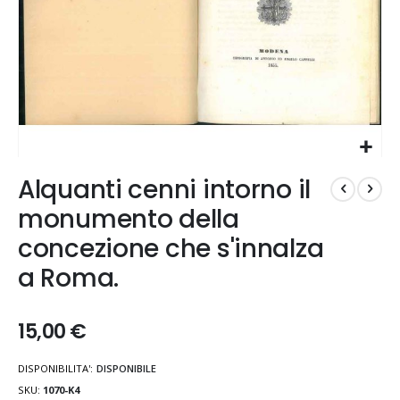
Vai
Alquanti cenni intorno il
all'inizio
della
monumento della
galleria
concezione che s'innalza
di
immagini
a Roma.
15,00 €
DISPONIBILITA':
DISPONIBILE
SKU
1070-K4