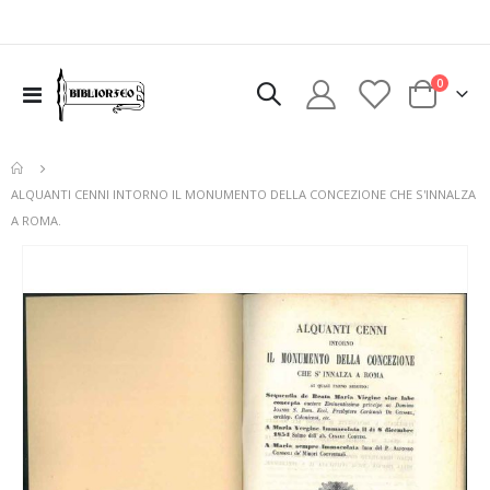
elementi
0
Toggle
Cart
Nav
ALQUANTI CENNI INTORNO IL MONUMENTO DELLA CONCEZIONE CHE S'INNALZA
A ROMA.
Vai
alla
fine
della
galleria
di
immagini