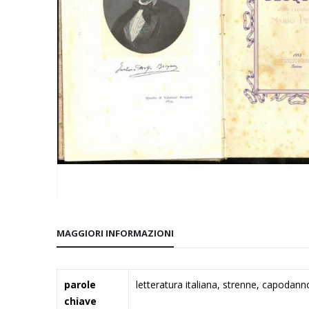
Vai
all'inizio
MAGGIORI INFORMAZIONI
della
galleria
di
Maggiori
parole
letteratura italiana, strenne, capodanno
immagini
Informazioni
chiave