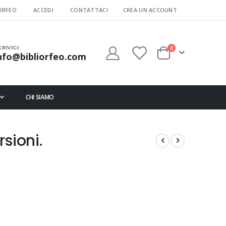
ORFEO
ACCEDI
CONTATTACI
CREA UN ACCOUNT
CRIVICI
elementi
0
nfo@bibliorfeo.com
Cart
CHI SIAMO
sioni.