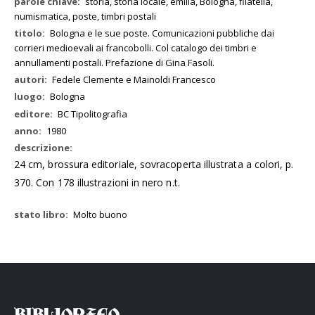
Maggiori
storia, storia locale, emilia, Bologna, filatelia,
Informazioni
numismatica, poste, timbri postali
Bologna e le sue poste. Comunicazioni pubbliche dai
corrieri medioevali ai francobolli. Col catalogo dei timbri e
annullamenti postali. Prefazione di Gina Fasoli.
Fedele Clemente e Mainoldi Francesco
Bologna
BC Tipolitografia
1980
24 cm, brossura editoriale, sovracoperta illustrata a colori, p.
370. Con 178 illustrazioni in nero n.t.
Molto buono