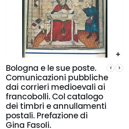
Vai
Bologna e le sue poste.
all'inizio
della
Comunicazioni pubbliche
galleria
dai corrieri medioevali ai
di
immagini
francobolli. Col catalogo
dei timbri e annullamenti
postali. Prefazione di
Gina Fasoli.