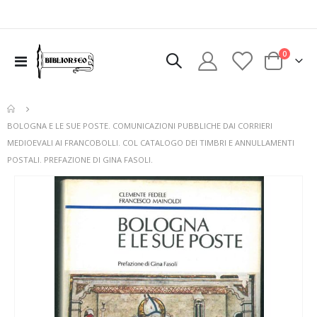
elementi
0
Toggle
Cart
Nav
BOLOGNA E LE SUE POSTE. COMUNICAZIONI PUBBLICHE DAI CORRIERI
MEDIOEVALI AI FRANCOBOLLI. COL CATALOGO DEI TIMBRI E ANNULLAMENTI
POSTALI. PREFAZIONE DI GINA FASOLI.
Vai
alla
fine
della
galleria
di
immagini