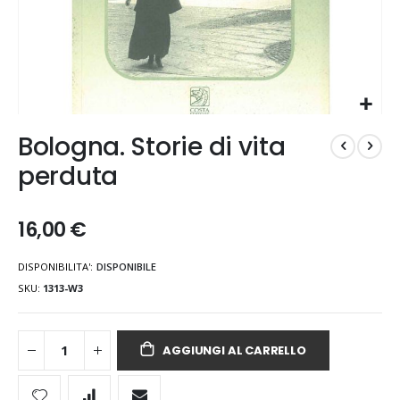
Vai
Bologna. Storie di vita
all'inizio
della
perduta
galleria
di
immagini
16,00 €
DISPONIBILITA':
DISPONIBILE
SKU
1313-W3
AGGIUNGI AL CARRELLO