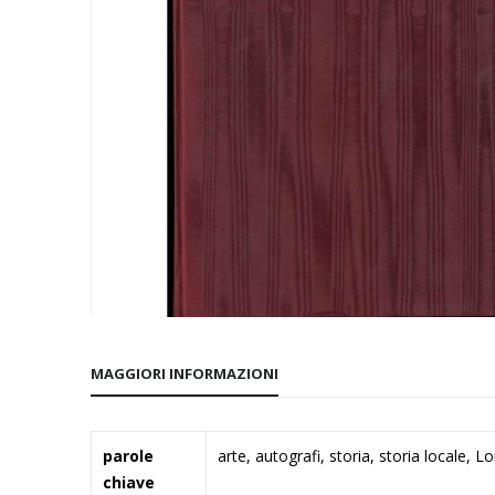
Vai
all'inizio
MAGGIORI INFORMAZIONI
della
galleria
di
Maggiori
parole
arte, autografi, storia, storia locale, 
immagini
Informazioni
chiave