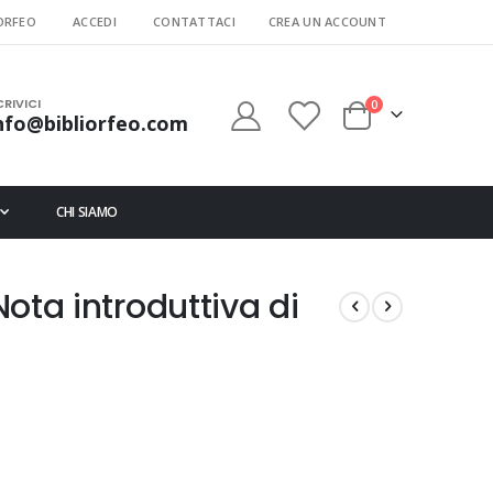
ORFEO
ACCEDI
CONTATTACI
CREA UN ACCOUNT
CRIVICI
elementi
0
nfo@bibliorfeo.com
Cart
CHI SIAMO
 Nota introduttiva di