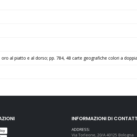
 in oro al piatto e al dorso; pp. 784, 48 carte geografiche colori a doppia
AZIONI
INFORMAZIONI DI CONTAT
ADDRESS:
licy
Via Torleone, 20/A 40125 Bologna