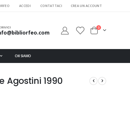
ORFEO
ACCEDI
CONTATTACI
CREA UN ACCOUNT
CRIVICI
elementi
0
nfo@bibliorfeo.com
Cart
CHI SIAMO
e Agostini 1990