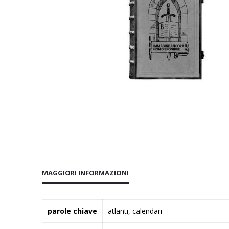
Vai
all'inizio
MAGGIORI INFORMAZIONI
della
galleria
di
Maggiori
parole chiave
atlanti, calendari
immagini
Informazioni