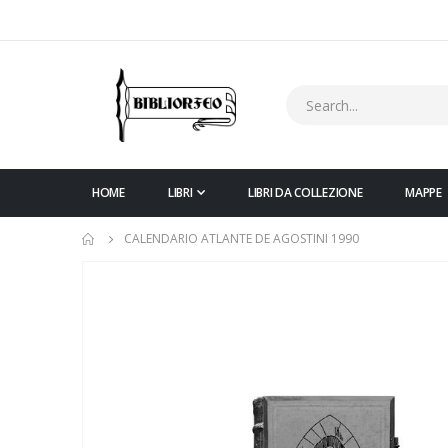
HOME
LIBRI
LIBRI DA COLLEZIONE
MAPPE
CALENDARIO ATLANTE DE AGOSTINI 1990
Vai
alla
fine
della
galleria
di
immagini