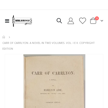
elementi
0
Toggle
Cart
Nav
CARR OF CARRLYON. A NOVEL IN TWO VOLUMES. VOL. I E II. COPYRIGHT
EDITION
Vai
alla
fine
della
galleria
di
immagini