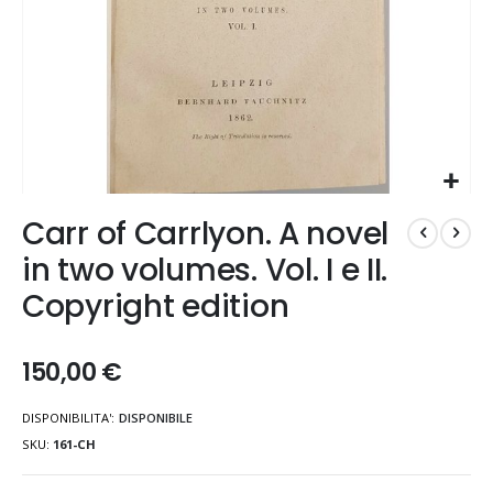
Vai
Carr of Carrlyon. A novel
all'inizio
della
in two volumes. Vol. I e II.
galleria
Copyright edition
di
immagini
150,00 €
DISPONIBILITA':
DISPONIBILE
SKU
161-CH