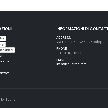
AZIONI
INFORMAZIONI DI CONTAT
ADDRESS:
licy
Via Torleone, 20/A 40125 Bologna
icy
PHONE:
Condizioni
(+39) 0516360113
si
EMAIL:
ricerca
info@bibliorfeo.com
vanzata
t by
Efesti srl