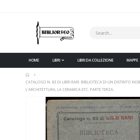
HOME
LIBRI
LIBRI DA COLLEZIONE
MAPPE
CATALOGO N. 83 DI LIBRI RARI. BIBLIOTECA DI UN DISTINTO NO
L'ARCHITETTURA, LA CERAMICA ETC. PARTE TERZA.
Vai
alla
fine
della
galleria
di