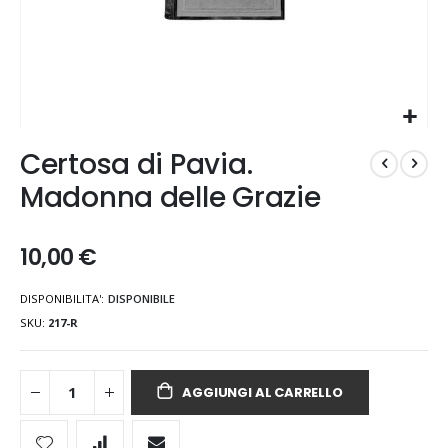
Vai
Certosa di Pavia.
all'inizio
della
Madonna delle Grazie
galleria
di
immagini
10,00 €
DISPONIBILITA':
DISPONIBILE
SKU
217-R
AGGIUNGI AL CARRELLO