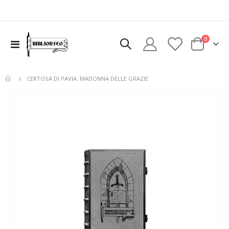
elementi
0
Toggle
Cart
Nav
CERTOSA DI PAVIA. MADONNA DELLE GRAZIE
Vai
alla
fine
della
galleria
di
immagini