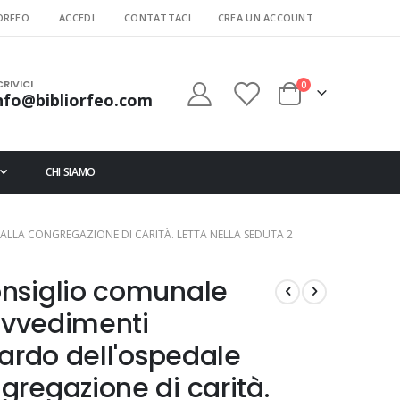
ORFEO
ACCEDI
CONTATTACI
CREA UN ACCOUNT
CRIVICI
elementi
0
nfo@bibliorfeo.com
Cart
CHI SIAMO
LLA CONGREGAZIONE DI CARITÀ. LETTA NELLA SEDUTA 2
nsiglio comunale
rovvedimenti
uardo dell'ospedale
regazione di carità.