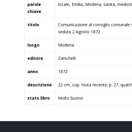
Maggiori
parole
locale, Emilia, Modena, sanità, medici
immagini
Informazioni
chiave
titolo
Comunicazione al consiglio comunale su
seduta 2 Agosto 1872
luogo
Modena
editore
Zanichelli
anno
1872
descrizione
22 cm, cop. muta recente; p. 27, qualc
stato libro
Molto buono