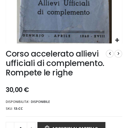
Vai
Corso accelerato allievi
all'inizio
della
ufficiali di complemento.
galleria
Rompete le righe
di
immagini
30,00 €
DISPONIBILITA':
DISPONIBILE
SKU
13-CC