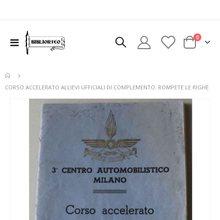
elementi
0
Toggle
Cart
Nav
CORSO ACCELERATO ALLIEVI UFFICIALI DI COMPLEMENTO. ROMPETE LE RIGHE
Vai
alla
fine
della
galleria
di
immagini