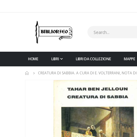
HOME
LIBRI
LIBRI DA COLLEZIONE
MAPPE
CREATURA DI SABBIA. A CURA DI E. VOLTERRANI, NOTA DI
Vai
alla
fine
della
galleria
di
immagini