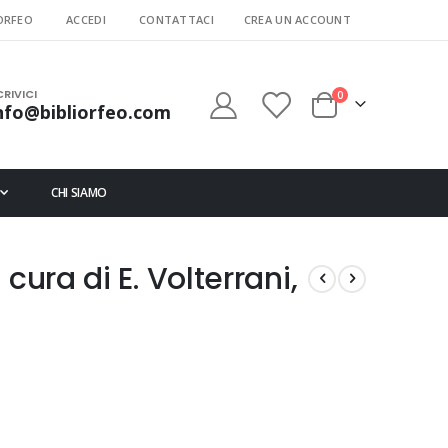
ORFEO
ACCEDI
CONTATTACI
CREA UN ACCOUNT
CRIVICI
elementi
0
nfo@bibliorfeo.com
Cart
CHI SIAMO
cura di E. Volterrani,