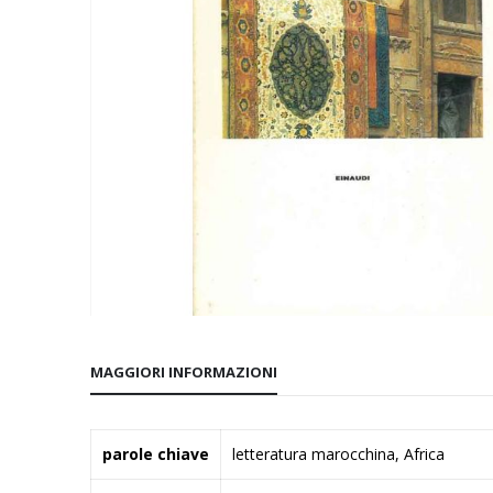
Vai
all'inizio
MAGGIORI INFORMAZIONI
della
galleria
di
Maggiori
parole chiave
letteratura marocchina, Africa
immagini
Informazioni