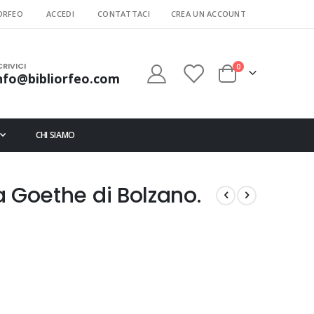
ORFEO
ACCEDI
CONTATTACI
CREA UN ACCOUNT
CRIVICI
elementi
0
nfo@bibliorfeo.com
Cart
CHI SIAMO
ia Goethe di Bolzano.