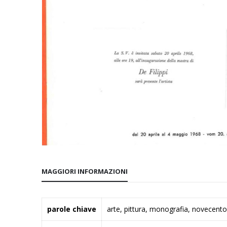
Vai
all'inizio
MAGGIORI INFORMAZIONI
della
galleria
di
Maggiori
parole chiave
arte, pittura, monografia, novecento
immagini
Informazioni