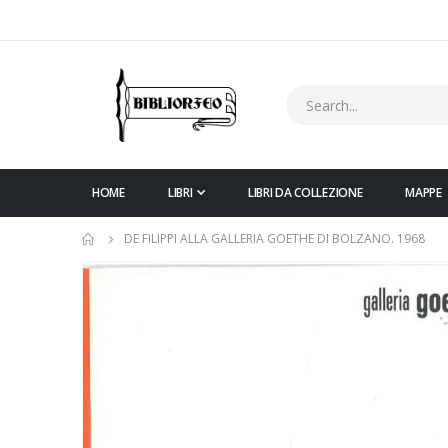
HOME
LIBRI
LIBRI DA COLLEZIONE
MAPPE
DE FILIPPI ALLA GALLERIA GOETHE DI BOLZANO. 1968
Vai
alla
fine
della
galleria
di
immagini