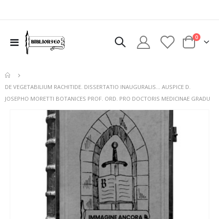
elementi
0
Toggle
Cart
Nav
DE VEGETABILIUM RACHITIDE. DISSERTATIO INAUGURALIS... AUSPICE D.
JOSEPHO MORETTI BOTANICES PROF. ORD. PRO DOCTORIS MEDICINAE GRADU
Vai
alla
fine
della
galleria
di
immagini