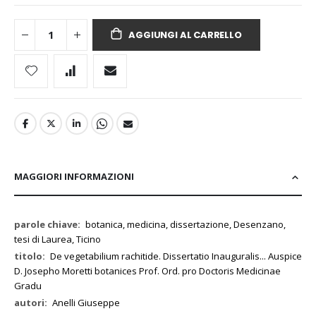
AGGIUNGI AL CARRELLO
MAGGIORI INFORMAZIONI
Maggiori
botanica, medicina, dissertazione, Desenzano,
Informazioni
tesi di Laurea, Ticino
De vegetabilium rachitide. Dissertatio Inauguralis... Auspice
D. Josepho Moretti botanices Prof. Ord. pro Doctoris Medicinae
Gradu
Anelli Giuseppe