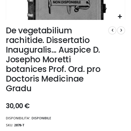
Vai
De vegetabilium
all'inizio
della
rachitide. Dissertatio
galleria
Inauguralis... Auspice D.
di
immagini
Josepho Moretti
botanices Prof. Ord. pro
Doctoris Medicinae
Gradu
30,00 €
DISPONIBILITA':
DISPONIBILE
SKU
2878-T