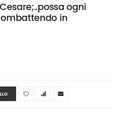
 Cesare;..possa ogni
 combattendo in
LLO