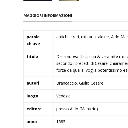
Vai
all'inizio
MAGGIORI INFORMAZIONI
della
galleria
di
Maggiori
parole
antichi e rari, militaria, aldine, Aldo 
immagini
Informazioni
chiave
titolo
Della nuova disciplina & vera arte milit
secondo i precetti di Cesare; chiarame
forze da qual si voglia potentissimo eser
autori
Brancaccio, Giulio Cesare
luogo
Venezia
editore
presso Aldo (Manuzio)
anno
1585