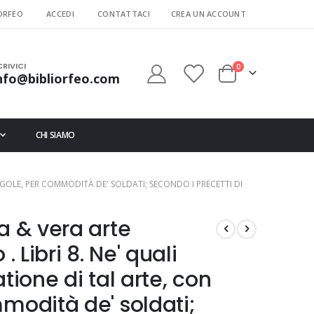
ORFEO
ACCEDI
CONTATTACI
CREA UN ACCOUNT
CRIVICI
elementi
0
nfo@bibliorfeo.com
Cart
CHI SIAMO
REGOLE, PER COMMODITÀ DE' SOLDATI; SECONDO I PRECETTI DI
a & vera arte
. Libri 8. Ne' quali
tione di tal arte, con
modità de' soldati;