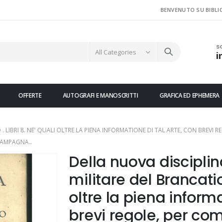
BENVENUTO SU BIBLI
S
i
OFFERTE
AUTOGRAFI E MANOSCRITTI
GRAFICA ED EPHEMERA
. LIBRI 8. NE' QUALI OLTRE LA PIENA INFORMATIONE DI TAL ARTE, CON BREVI 
CAMPAGNA..
Della nuova disciplin
militare del Brancatio 
oltre la piena informa
brevi regole, per com