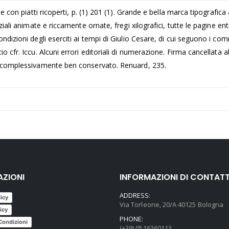
le con piatti ricoperti, p. (1) 201 (1). Grande e bella marca tipografica
ziali animate e riccamente ornate, fregi xilografici, tutte le pagine ent
ndizioni degli eserciti ai tempi di Giulio Cesare, di cui seguono i comm
 cfr. Iccu. Alcuni errori editoriali di numerazione. Firma cancellata al
e complessivamente ben conservato. Renuard, 235.
AZIONI
INFORMAZIONI DI CONTAT
ADDRESS:
licy
Via Torleone, 20/A 40125 Bologna
icy
PHONE:
Condizioni
(+39) 0516360113