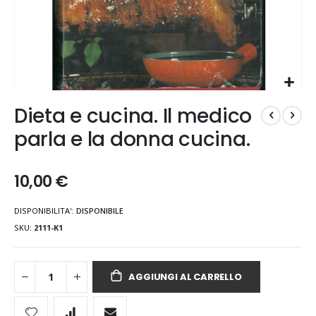
Vai
Dieta e cucina. Il medico
all'inizio
della
parla e la donna cucina.
galleria
di
immagini
10,00 €
DISPONIBILITA':
DISPONIBILE
SKU
2111-K1
AGGIUNGI AL CARRELLO