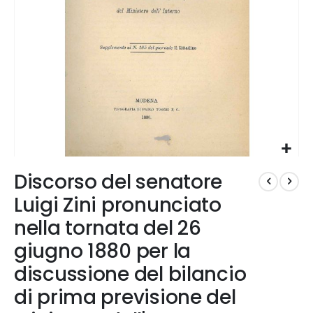
Vai
Discorso del senatore
all'inizio
della
Luigi Zini pronunciato
galleria
nella tornata del 26
di
immagini
giugno 1880 per la
discussione del bilancio
di prima previsione del