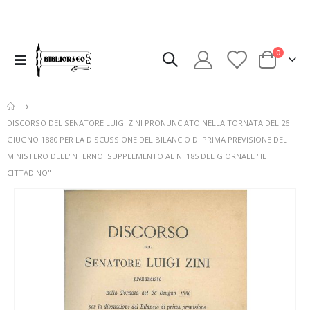
elementi
0
Toggle
Cart
Nav
DISCORSO DEL SENATORE LUIGI ZINI PRONUNCIATO NELLA TORNATA DEL 26
GIUGNO 1880 PER LA DISCUSSIONE DEL BILANCIO DI PRIMA PREVISIONE DEL
MINISTERO DELL'INTERNO. SUPPLEMENTO AL N. 185 DEL GIORNALE "IL
CITTADINO"
Vai
alla
fine
della
galleria
di
immagini