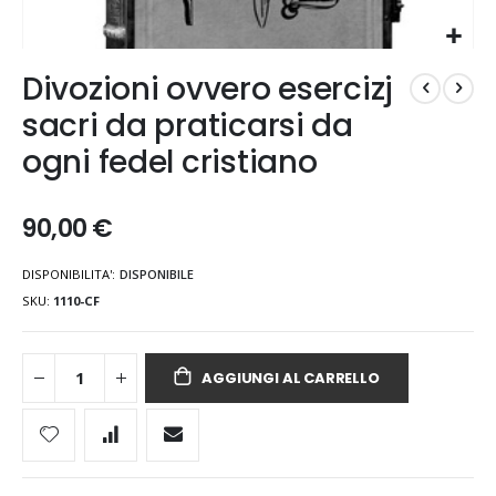
Vai
Divozioni ovvero esercizj
all'inizio
della
sacri da praticarsi da
galleria
ogni fedel cristiano
di
immagini
90,00 €
DISPONIBILITA':
DISPONIBILE
SKU
1110-CF
AGGIUNGI AL CARRELLO