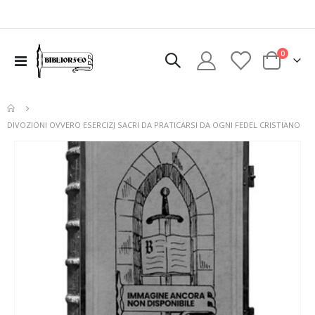
elementi
0
Toggle
Cart
Nav
DIVOZIONI OVVERO ESERCIZJ SACRI DA PRATICARSI DA OGNI FEDEL CRISTIANO
Vai
alla
fine
della
galleria
di
immagini