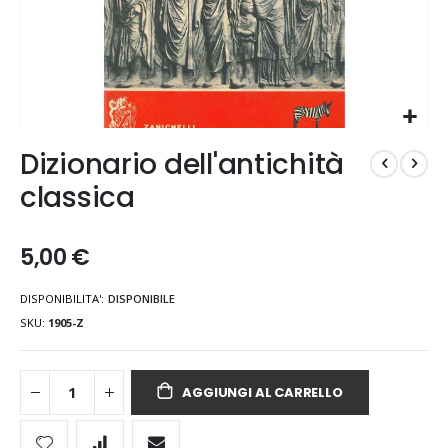
Vai
Dizionario dell'antichità
all'inizio
della
classica
galleria
di
immagini
5,00 €
DISPONIBILITA':
DISPONIBILE
SKU
1905-Z
AGGIUNGI AL CARRELLO