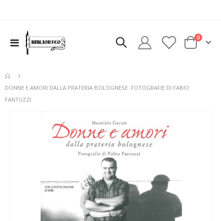
elementi
0
Toggle
Cart
Nav
DONNE E AMORI DALLA PRATERIA BOLOGNESE. FOTOGRAFIE DI FABIO
FANTUZZI
Vai
alla
fine
della
galleria
di
immagini