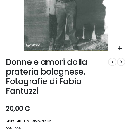
Vai
Donne e amori dalla
all'inizio
della
prateria bolognese.
galleria
Fotografie di Fabio
di
immagini
Fantuzzi
20,00 €
DISPONIBILITA':
DISPONIBILE
SKU
77-K1