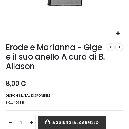
Vai
Erode e Marianna - Gige
all'inizio
della
e il suo anello A cura di B.
galleria
Allason
di
immagini
8,00 €
DISPONIBILITA':
DISPONIBILE
SKU
1094-B
AGGIUNGI AL CARRELLO