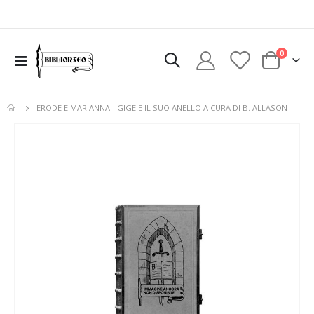
elementi
0
Toggle
Cart
Nav
ERODE E MARIANNA - GIGE E IL SUO ANELLO A CURA DI B. ALLASON
Vai
alla
fine
della
galleria
di
immagini