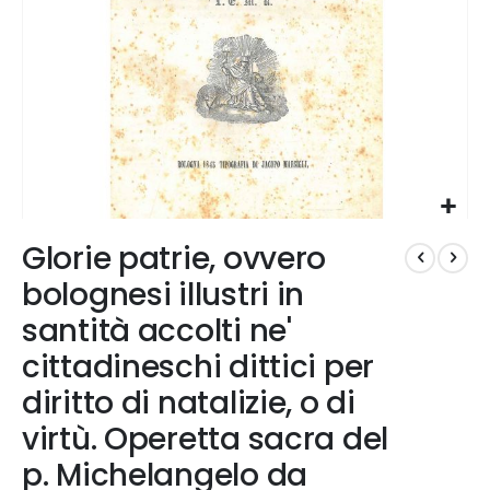
Vai
Glorie patrie, ovvero
all'inizio
della
bolognesi illustri in
galleria
santità accolti ne'
di
immagini
cittadineschi dittici per
diritto di natalizie, o di
virtù. Operetta sacra del
p. Michelangelo da