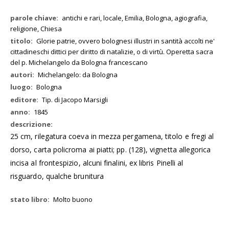
Maggiori
antichi e rari, locale, Emilia, Bologna, agiografia,
Informazioni
religione, Chiesa
Glorie patrie, ovvero bolognesi illustri in santità accolti ne'
cittadineschi dittici per diritto di natalizie, o di virtù. Operetta sacra
del p. Michelangelo da Bologna francescano
Michelangelo: da Bologna
Bologna
Tip. di Jacopo Marsigli
1845
25 cm, rilegatura coeva in mezza pergamena, titolo e fregi al
dorso, carta policroma ai piatti; pp. (128), vignetta allegorica
incisa al frontespizio, alcuni finalini, ex libris Pinelli al
risguardo, qualche brunitura
Molto buono