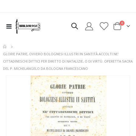
elementi
0
Toggle
Cart
Nav
GLORIE PATRIE, OVVERO BOLOGNESI ILLUSTRI IN SANTITÀ ACCOLTI NE'
CITTADINESCHI DITTICI PER DIRITTO DI NATALIZIE, O DI VIRTÙ. OPERETTA SACRA
DEL P. MICHELANGELO DA BOLOGNA FRANCESCANO
Vai
alla
fine
della
galleria
di
immagini