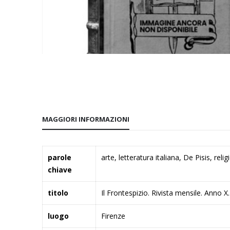
Vai
all'inizio
della
galleria
di
MAGGIORI INFORMAZIONI
immagini
Maggiori
parole
arte, letteratura italiana, De Pisis, reli
Informazioni
chiave
titolo
Il Frontespizio. Rivista mensile. Anno X.
luogo
Firenze