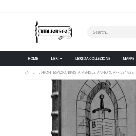
HOME
LIBRI
LIBRI DA COLLEZIONE
MAPPE
IL FRONTESPIZIO. RIVISTA MENSILE. ANNO X. APRILE 1938,
Vai
alla
fine
della
galleria
di
immagini