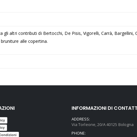
ra gli altri contributi di Bertocchi, De Pisis, Vigorelli, Carrà, Bargell
bruniture alle copertina.
AZIONI
INFORMAZIONI DI CONTAT
ADDRESS:
licy
Via Torleone, 20/A 40125 Bologna
icy
PHONE:
Condizioni