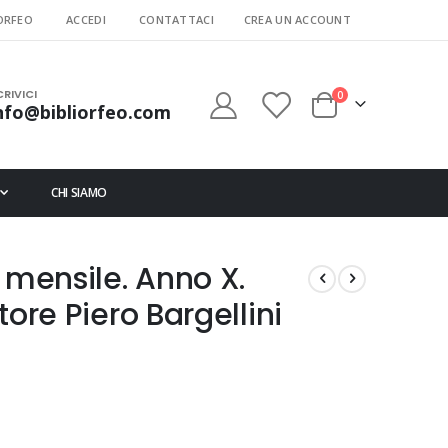
ORFEO
ACCEDI
CONTATTACI
CREA UN ACCOUNT
CRIVICI
elementi
0
nfo@bibliorfeo.com
Cart
CHI SIAMO
ta mensile. Anno X.
ttore Piero Bargellini