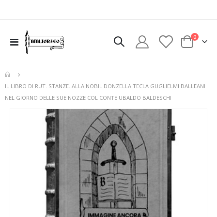
elementi
0
Toggle
Cart
Nav
IL LIBRO DI RUT. STANZE. ALLA NOBIL DONZELLA TECLA GUGLIELMI BALLEANI
NEL GIORNO DELLE SUE NOZZE COL CONTE UBALDO BALDESCHI
Vai
alla
fine
della
galleria
di
immagini