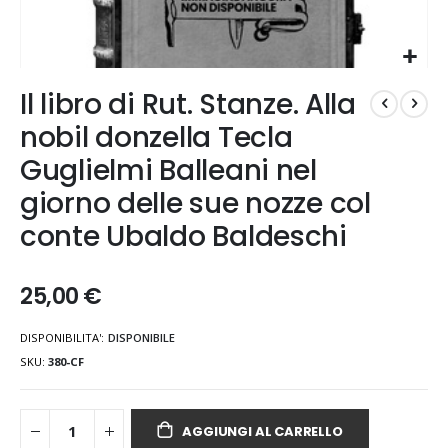
Vai
Il libro di Rut. Stanze. Alla
all'inizio
della
nobil donzella Tecla
galleria
Guglielmi Balleani nel
di
immagini
giorno delle sue nozze col
conte Ubaldo Baldeschi
25,00 €
DISPONIBILITA':
DISPONIBILE
SKU
380-CF
AGGIUNGI AL CARRELLO