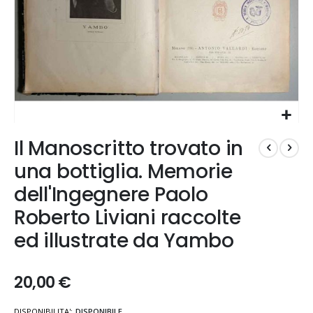
Vai
Il Manoscritto trovato in
all'inizio
della
una bottiglia. Memorie
galleria
dell'Ingegnere Paolo
di
immagini
Roberto Liviani raccolte
ed illustrate da Yambo
20,00 €
DISPONIBILITA':
DISPONIBILE