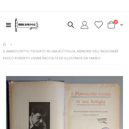
elementi
0
Toggle
Cart
Nav
IL MANOSCRITTO TROVATO IN UNA BOTTIGLIA. MEMORIE DELL'INGEGNERE
PAOLO ROBERTO LIVIANI RACCOLTE ED ILLUSTRATE DA YAMBO
Vai
alla
fine
della
galleria
di
immagini