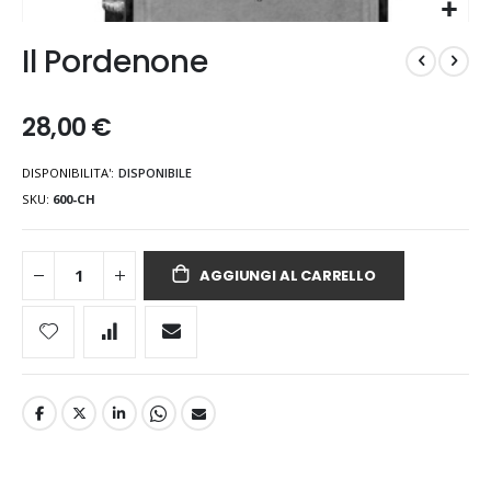
Vai
Il Pordenone
all'inizio
della
galleria
28,00 €
di
immagini
DISPONIBILITA':
DISPONIBILE
SKU
600-CH
AGGIUNGI AL CARRELLO