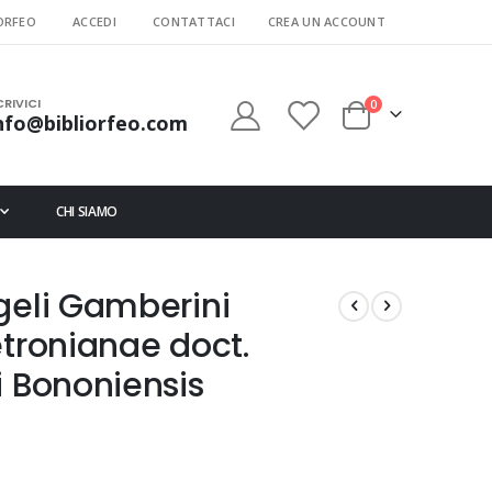
ORFEO
ACCEDI
CONTATTACI
CREA UN ACCOUNT
CRIVICI
elementi
0
nfo@bibliorfeo.com
Cart
CHI SIAMO
geli Gamberini
etronianae doct.
i Bononiensis