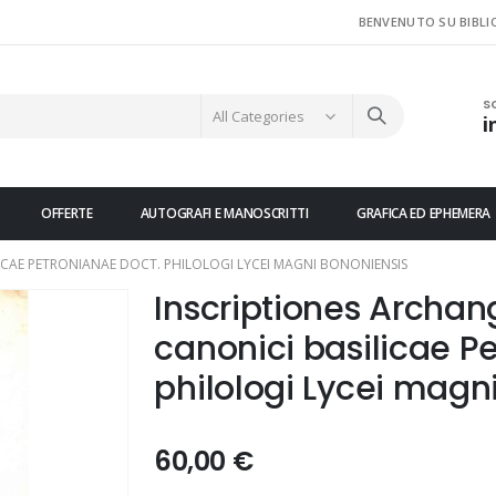
BENVENUTO SU BIBLI
S
i
OFFERTE
AUTOGRAFI E MANOSCRITTI
GRAFICA ED EPHEMERA
ICAE PETRONIANAE DOCT. PHILOLOGI LYCEI MAGNI BONONIENSIS
Inscriptiones Archan
canonici basilicae P
philologi Lycei magn
60,00 €