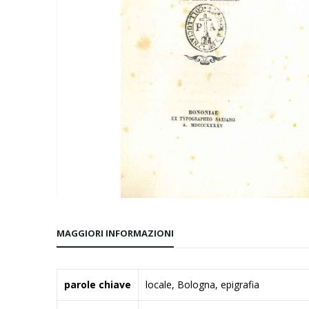
Vai
all'inizio
MAGGIORI INFORMAZIONI
della
galleria
di
Maggiori
parole chiave
locale, Bologna, epigrafia
immagini
Informazioni