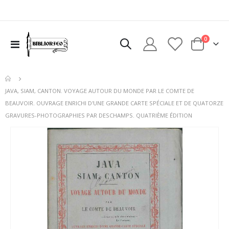
elementi
0
Toggle
Cart
Nav
JAVA, SIAM, CANTON. VOYAGE AUTOUR DU MONDE PAR LE COMTE DE
BEAUVOIR. OUVRAGE ENRICHI D'UNE GRANDE CARTE SPÉCIALE ET DE QUATORZE
GRAVURES-PHOTOGRAPHIES PAR DESCHAMPS. QUATRIÈME ÉDITION
Vai
alla
fine
della
galleria
di
immagini