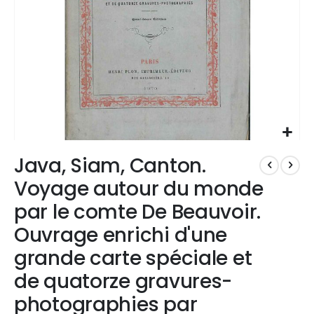
Vai
Java, Siam, Canton.
all'inizio
della
Voyage autour du monde
galleria
par le comte De Beauvoir.
di
immagini
Ouvrage enrichi d'une
grande carte spéciale et
de quatorze gravures-
photographies par