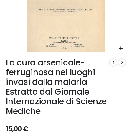
Vai
La cura arsenicale-
all'inizio
della
ferruginosa nei luoghi
galleria
invasi dalla malaria
di
immagini
Estratto dal Giornale
Internazionale di Scienze
Mediche
15,00 €