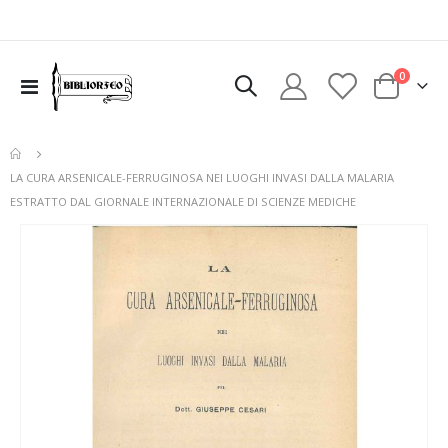
elementi
0
Toggle
Cart
Nav
LA CURA ARSENICALE-FERRUGINOSA NEI LUOGHI INVASI DALLA MALARIA
ESTRATTO DAL GIORNALE INTERNAZIONALE DI SCIENZE MEDICHE
Vai
alla
fine
della
galleria
di
immagini