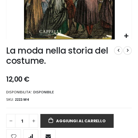
Vai
La moda nella storia del
all'inizio
della
costume.
galleria
di
immagini
12,00 €
DISPONIBILITA':
DISPONIBILE
SKU
2222-W4
AGGIUNGI AL CARRELLO