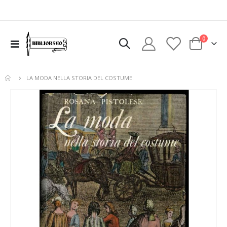
elementi
0
Toggle
Cart
Nav
LA MODA NELLA STORIA DEL COSTUME.
Vai
alla
fine
della
galleria
di
immagini