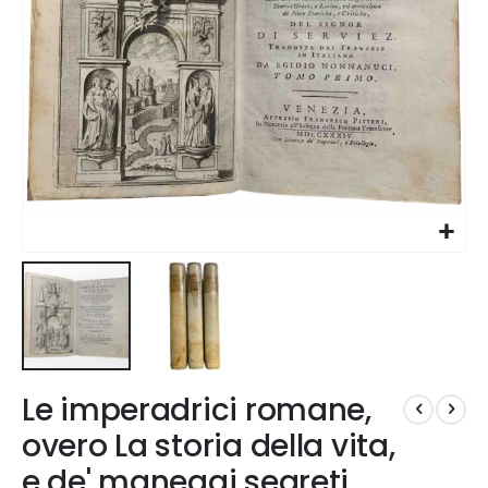
Vai
Le imperadrici romane,
all'inizio
della
overo La storia della vita,
galleria
e de' maneggi segreti
di