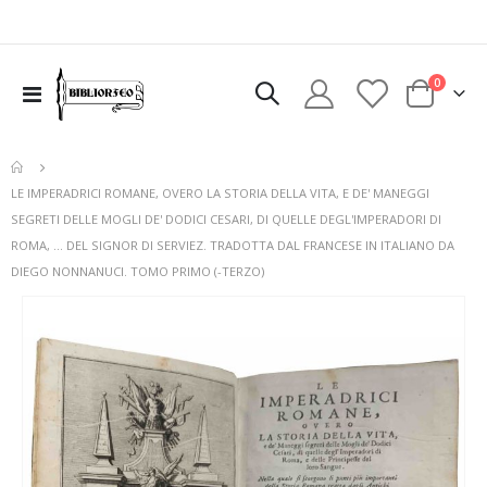
elementi
0
Toggle
Cart
Nav
LE IMPERADRICI ROMANE, OVERO LA STORIA DELLA VITA, E DE' MANEGGI
SEGRETI DELLE MOGLI DE' DODICI CESARI, DI QUELLE DEGL'IMPERADORI DI
ROMA, ... DEL SIGNOR DI SERVIEZ. TRADOTTA DAL FRANCESE IN ITALIANO DA
DIEGO NONNANUCI. TOMO PRIMO (-TERZO)
Vai
alla
fine
della
galleria
di
immagini