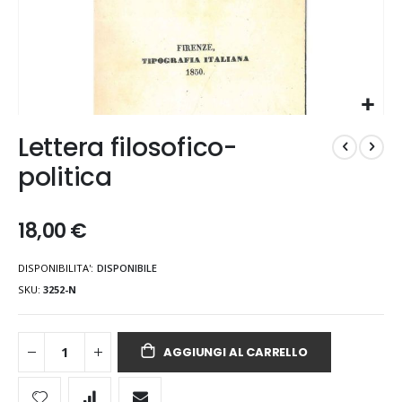
Vai
Lettera filosofico-
all'inizio
della
politica
galleria
di
immagini
18,00 €
DISPONIBILITA':
DISPONIBILE
SKU
3252-N
AGGIUNGI AL CARRELLO