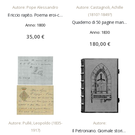
Autore: Pope Alessandro
Autore: Castagnoli, Achille
(1810?-1849?)
Il riccio rapito. Poema eroi-comico Traduzione di A. Conti
Quaderno di 50 pagine manoscritte
Anno: 1800
Anno: 1830
35,00 €
180,00 €
uovi
sto
uovi
colo
sto
AGGIUNGI AL CARRELLO
AGGIUNGI AL CARRELLO
colo
Autore: Pullé, Leopoldo (1835-
Autore:
1917)
Il Petroniano. Giornale storico istruttivo popolare teatrale/Periodico storico istruttivo popolare