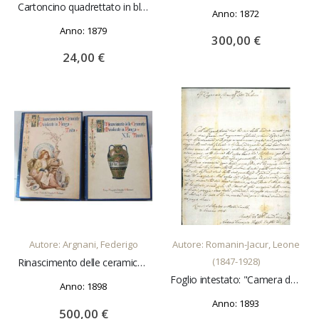
Cartoncino quadrettato in blu con mogramma nobiliare in rosso e oro in rilievo datato: "28-4-1879"
Anno: 1872
Anno: 1879
300,00 €
24,00 €
AGGIUNGI AL CARRELLO
AGGIUNGI AL CARRELLO
Autore: Argnani, Federigo
Autore: Romanin-Jacur, Leone
(1847-1928)
Rinascimento delle ceramiche maiolicate in Faenza con appendice di documenti inediti forniti da Carlo Malagola e con 40 tavole che comprendono 193 figure di stoviglie disegnate e colorite al vero dall'autore
Foglio intestato: "Camera dei Deputati" e datato: "Roma, 28 marzo 1893"
Anno: 1898
Anno: 1893
500,00 €