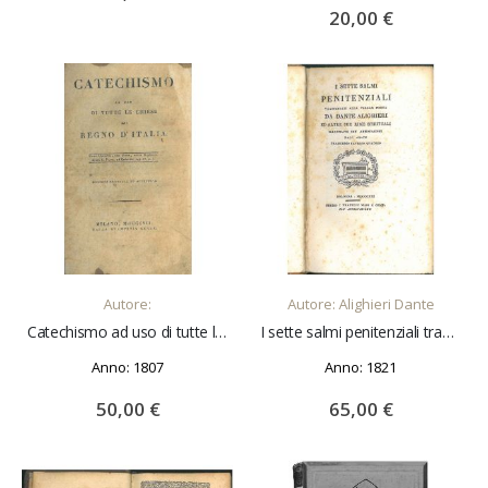
20,00 €
AGGIUNGI AL CARRELLO
AGGIUNGI AL CARRELLO
Autore:
Autore: Alighieri Dante
Catechismo ad uso di tutte le chiese del Regno d'Italia. Edizione originale ed autentica
I sette salmi penitenziali trasportati alla volgar poesia da Dante Alighieri ed altre sue rime spirituali illustrate con annotazioni dall'Abate Francesco Saverio Quadro
Anno: 1807
Anno: 1821
50,00 €
65,00 €