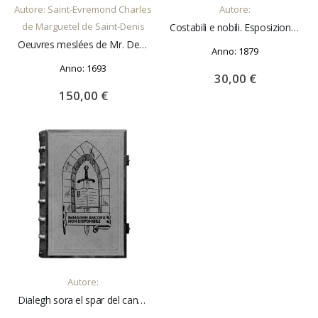
Autore: Saint-Evremond Charles
Autore:
de Marguetel de Saint-Denis
Costabili e nobili. Esposizione internazionale equina di Parigi, 1878
Oeuvres meslées de Mr. De Sainte Evremont. Nouvelle impression augmentée de plusieurs pièces curieuses
Anno: 1879
Anno: 1693
30,00 €
150,00 €
AGGIUNGI AL CARRELLO
Autore:
Dialegh sora el spar del cannon del dì 14 luj 1809