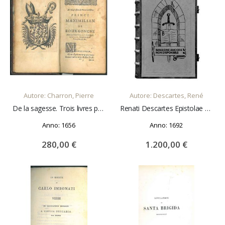
AGGIUNGI AL CARRELLO
AGGIUNGI AL CARRELLO
Autore: Charron, Pierre
Autore: Descartes, René
De la sagesse. Trois livres par Pierre Charron... suivant la vraye copie de Bordeaux
Renati Descartes Epistolae omnes, partim ab auctore Latino sermone conscriptae, partim cum responsis doctorum virorum ex Gallico translatae: in quibus omnis generis quaestiones philosophicae tractantur & explicantur plurimae difficultates quae in reliqui
Anno: 1656
Anno: 1692
280,00 €
1.200,00 €