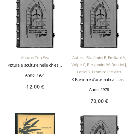
AGGIUNGI AL CARRELLO
AGGIUNGI AL CARRELLO
Autore: Tea Eva
Autore: Riccòmini E, Emiliani A,
Volpe C, Bergamini W. Bentini J,
Pitture e sculture nelle chiese di Milano. A cura del banco Ambrosiano
Lenzi D, D'Amico R e altri
Anno: 1951
X Biennale d'arte antica. L'arte del settecento emiliano. La pittura, l'accademia Clementina; L'arte a Parma, dai Farnese ai Borbone; L'arredo sacro e profano, la raccolta Zambeccari; Architettura e scenografia, pittura del paesaggio; L'arte neoclassica a
12,00 €
Anno: 1978
70,00 €