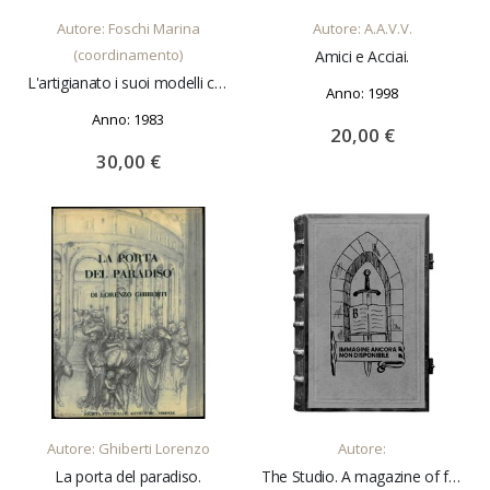
Autore: Foschi Marina
Autore: A.A.V.V.
(coordinamento)
Amici e Acciai.
L'artigianato i suoi modelli culturali la città storica. Manutenzione e sostituzione
Anno: 1998
Anno: 1983
20,00 €
30,00 €
AGGIUNGI AL CARRELLO
AGGIUNGI AL CARRELLO
Autore: Ghiberti Lorenzo
Autore:
La porta del paradiso.
The Studio. A magazine of fine and applied art. Vol. 77, No. 317, August 1919