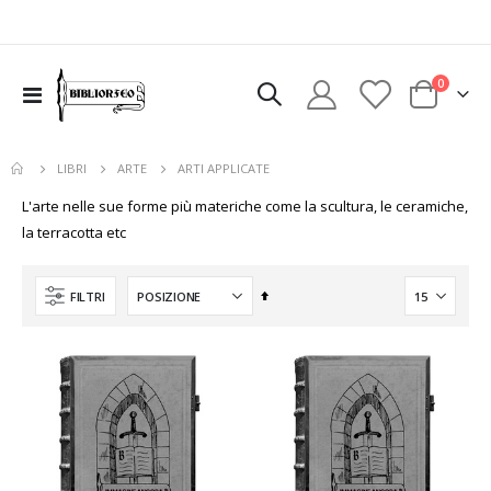
elementi
0
uovi
Toggle
Cart
Nav
sto
colo
ARTI APPLICATE
LIBRI
ARTE
L'arte nelle sue forme più materiche come la scultura, le ceramiche,
la terracotta etc
Imposta
FILTRI
la
direzione
decrescente