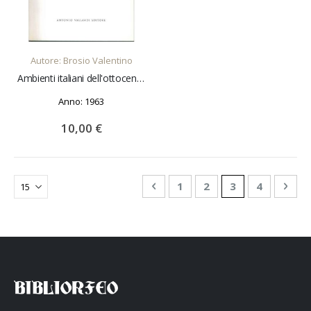
AGGIUNGI AL CARRELLO
Autore: Brosio Valentino
Ambienti italiani dell'ottocento
Anno: 1963
10,00 €
Pagina
Pagina
Precedente
Pagina
Pagina
Attualmente st
Pagina
Pagi
Succ
1
2
3
4