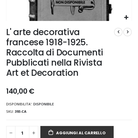
Vai
L' arte decorativa
all'inizio
della
francese 1918-1925.
galleria
Raccolta di Documenti
di
immagini
Pubblicati nella Rivista
Art et Decoration
140,00 €
DISPONIBILITA':
DISPONIBILE
SKU
393-CA
AGGIUNGI AL CARRELLO