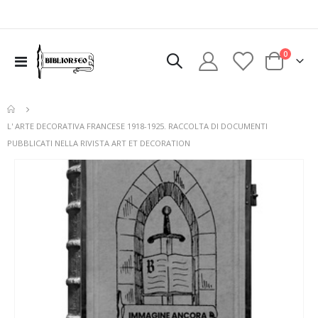
elementi
0
Toggle
Cart
Nav
L' ARTE DECORATIVA FRANCESE 1918-1925. RACCOLTA DI DOCUMENTI
PUBBLICATI NELLA RIVISTA ART ET DECORATION
Vai
alla
fine
della
galleria
di
immagini