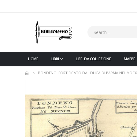
HOME
LIBRI
LIBRI DA COLLEZIONE
MAPPE
BONDENO. FORTIFICATO DAL DUCA DI PARMA NEL MDCXL
Vai
alla
fine
della
galleria
di
immagini