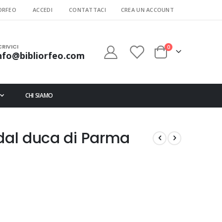
ORFEO
ACCEDI
CONTATTACI
CREA UN ACCOUNT
CRIVICI
elementi
0
nfo@bibliorfeo.com
Cart
CHI SIAMO
 dal duca di Parma