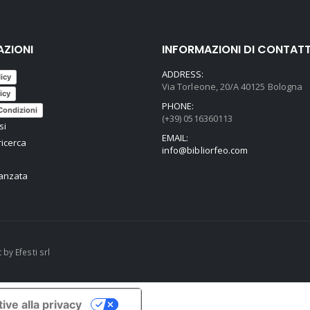
AZIONI
INFORMAZIONI DI CONTAT
ADDRESS:
licy
Via Torleone, 20/A 40125 Bologna
icy
PHONE:
Condizioni
(+39) 0516360113
si
EMAIL:
ricerca
info@bibliorfeo.com
vanzata
t by
Efesti srl
ive alla privacy