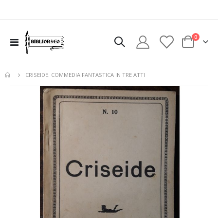
elementi
0
Toggle
Cart
Nav
CRISEIDE. COMMEDIA FANTASTICA IN TRE ATTI
Vai
alla
fine
della
galleria
di
immagini