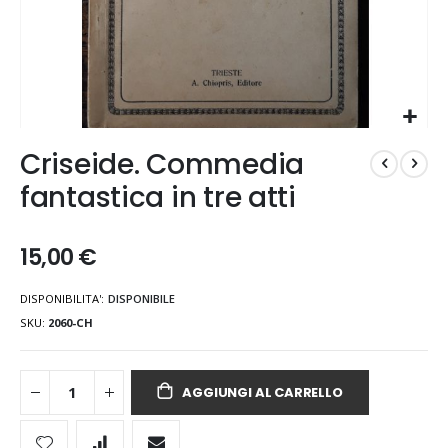
Vai
Criseide. Commedia
all'inizio
della
fantastica in tre atti
galleria
di
immagini
15,00 €
DISPONIBILITA':
DISPONIBILE
SKU
2060-CH
AGGIUNGI AL CARRELLO