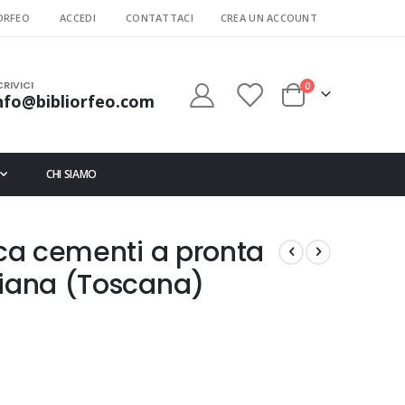
ORFEO
ACCEDI
CONTATTACI
CREA UN ACCOUNT
CRIVICI
elementi
0
nfo@bibliorfeo.com
Cart
CHI SIAMO
ica cementi a pronta
liana (Toscana)