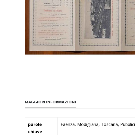
Vai
all'inizio
MAGGIORI INFORMAZIONI
della
galleria
di
Maggiori
parole
Faenza, Modigliana, Toscana, Pubblicit
immagini
Informazioni
chiave