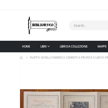
HOME
LIBRI
LIBRI DA COLLEZIONE
MAPPE
FILIPPO SAVELLI FABBRICA CEMENTI A PRONTA E LENTA 
Vai
alla
fine
della
galleria
di
immagini