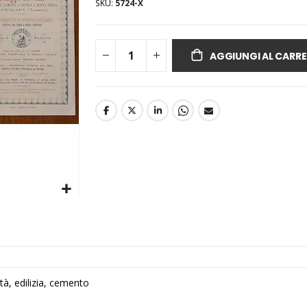
SKU
5724-X
AGGIUNGI AL CARRE
à, edilizia, cemento