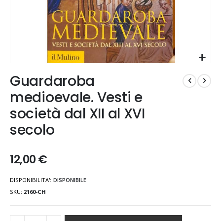
Vai
Guardaroba
all'inizio
della
medioevale. Vesti e
galleria
società dal XII al XVI
di
immagini
secolo
12,00 €
DISPONIBILITA':
DISPONIBILE
SKU
2160-CH