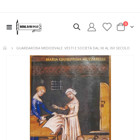
elementi
0
Toggle
Cart
Nav
GUARDAROBA MEDIOEVALE. VESTI E SOCIETÀ DAL XII AL XVI SECOLO
Vai
alla
fine
della
galleria
di
immagini