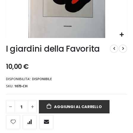
Vai
I giardini della Favorita
all'inizio
della
galleria
10,00 €
di
immagini
DISPONIBILITA':
DISPONIBILE
SKU
1073-CH
AGGIUNGI AL CARRELLO